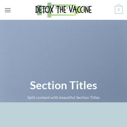
Skip
0
to
content
Section Titles
Split content with beautiful Section Titles